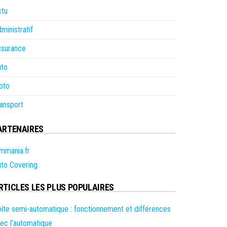
ctu
ministratif
ssurance
uto
oto
ansport
ARTENAIRES
mmania.fr
to Covering
RTICLES LES PLUS POPULAIRES
îte semi-automatique : fonctionnement et différences
ec l’automatique