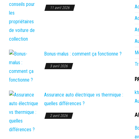
A
11 avril 2026
Ad
A
A
M
Bonus-malus : comment ça fonctionne ?
Tr
3 avril 2026
P
kt
Assurance auto électrique vs thermique :
Au
quelles différences ?
A
2 avril 2026
Bo
av