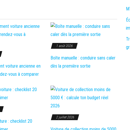
MT
Éc
im
Tr
1 août 2026
gr
Boîte manuelle : conduire sans caler
t voiture ancienne en
dès la première sortie
endez-vous à comparer
2 juillet 2026
ture : checklist 20
rimer
Voiture de collection moins de 5000