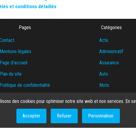
èles et conditions détaillés
Pages
Catégories
Contact
Actu
Mentions légales
Administratif
Page d'accueil
Assurance
Plan du site
Auto
Politique de confidentialité
Moto
Politique de cookies
Transport
ilisons des cookies pour optimiser notre site web et nos services.
En sa
Qui suis-je ?
Accepter
Refuser
Personnaliser
© 2026
BMW Z1