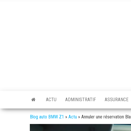
Skip
to
the
content
BMW
L'actualité
auto /
Z1
moto
ACTU
ADMINISTRATIF
ASSURANCE
Blog auto BMW Z1
»
Actu
»
Annuler une réservation Bl