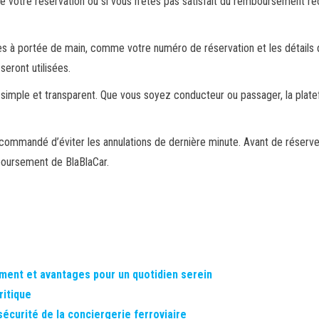
de votre réservation ou si vous n’êtes pas satisfait du remboursement r
s à portée de main, comme votre numéro de réservation et les détails du 
eront utilisées.
s simple et transparent. Que vous soyez conducteur ou passager, la pla
ecommandé d’éviter les annulations de dernière minute. Avant de réserve
boursement de BlaBlaCar.
ement et avantages pour un quotidien serein
ritique
écurité de la conciergerie ferroviaire