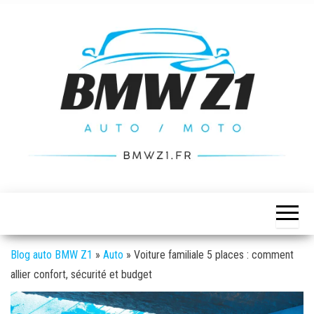
Skip
to
the
content
BMW
L'actualité
auto /
Z1
moto
Blog auto BMW Z1
»
Auto
»
Voiture familiale 5 places : comment
allier confort, sécurité et budget