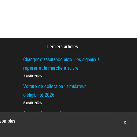
Derniers articles
Changer d’assurance auto : les signaux à
repérer et la marche à suivre
7 août 2026
Voiture de collection : simulateur
d’éligibilité 2026
6 août 2026
Rassemblement voiture ancienne en
voir plus
×
France : 4 rendez-vous à comparer
4 août 2026