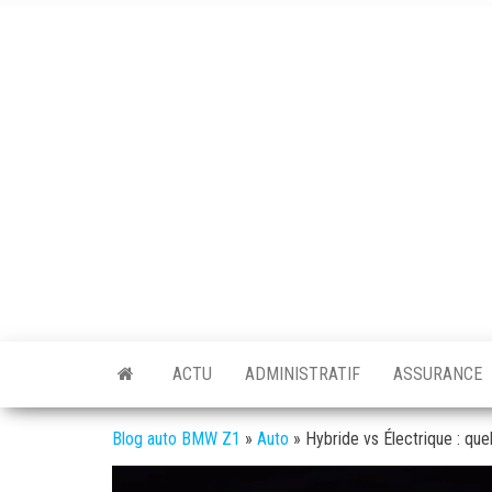
Skip
to
the
content
BMW
L'actualité
auto /
Z1
moto
ACTU
ADMINISTRATIF
ASSURANCE
Blog auto BMW Z1
»
Auto
»
Hybride vs Électrique : quel