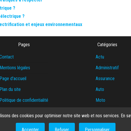
trique ?
électrique ?
ectrification et enjeux environnementaux
Pages
Catégories
Contact
Actu
Mentions légales
Administratif
Page d'accueil
Assurance
Plan du site
Auto
Politique de confidentialité
Moto
Politique de cookies
Transport
ilisons des cookies pour optimiser notre site web et nos services.
En sa
Qui suis-je ?
Accepter
Refuser
Personnaliser