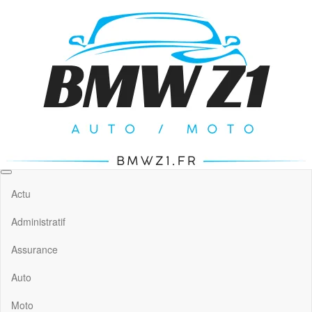
Skip
to
the
content
BMW Z1
L'actualité auto / moto
Actu
Administratif
Assurance
Auto
Moto