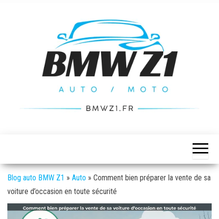
Skip
to
the
content
BMW
L'actualité
auto /
Z1
moto
Blog auto BMW Z1
»
Auto
»
Comment bien préparer la vente de sa
voiture d’occasion en toute sécurité