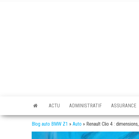
Skip
to
the
content
BMW
L'actualité
auto /
Z1
moto
ACTU
ADMINISTRATIF
ASSURANCE
Blog auto BMW Z1
»
Auto
»
Renault Clio 4 : dimensions