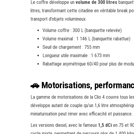
Le coffre développe un
volume de 300 litres
banquett
litres, transformant cette citadine en véritable break 
transport d’objets volumineux.
Volume coffre : 300 L (banquette relevée)
Volume maximal : 1 146 L (banquette rabattue)
Seuil de chargement : 755 mm
Longueur utile maximale : 1 673 mm
Rabattage asymétrique 60/40 pour plus de modul
🚗 Motorisations, performanc
La gamme de motorisations de la Clio 4 couvre tous le
développe autant de couple qu’un 1,6 litre atmosphériqu
miniaturisation peut rimer avec efficacité et puissance.
Les versions diesel, avec le fameux
1,5 dCi
en 75 et 90
cycle mixte, permettant de parcourir plus de 1 400 kilo