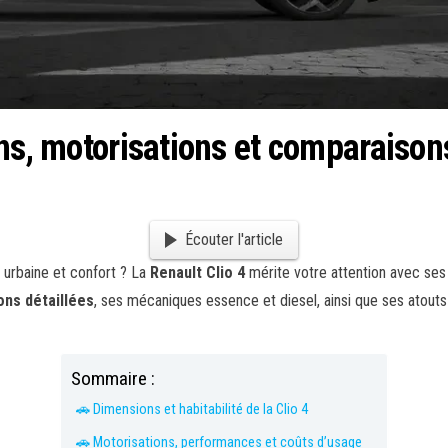
ns, motorisations et comparaison
Écouter l'article
é urbaine et confort ? La
Renault Clio 4
mérite votre attention avec se
ns détaillées
, ses mécaniques essence et diesel, ainsi que ses atout
Sommaire :
🚗 Dimensions et habitabilité de la Clio 4
🚗 Motorisations, performances et coûts d’usage