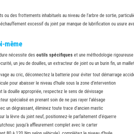
ou des frottements inhabituels au niveau de l’arbre de sortie, particu
 échauffement excessif du joint par manque de lubrification ou usure av
soi-même
dure nécessite des
outils spécifiques
et une méthodologie rigoureuse p
urité, un jeu de douilles, un extracteur de joint ou un burin fin, un mail
evage au cric, déconnectez la batterie pour éviter tout démarrage accid
icule pour abaisser le niveau d’huile sous la zone d’intervention
ant la douille appropriée, respectez le sens de dévissage
acteur spécialisé en prenant soin de ne pas rayer l’alésage
ec un dégraissant, éliminez toute trace d’ancien mastic
ur la lèvre du joint neuf, positionnez-le parfaitement d’équerre
outchouc jusqu’à affleurement complet avec le carter
nt 80 à 120 Nm selon véhicule), complétez le niveau d’huile