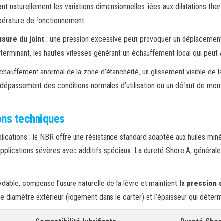
t naturellement les variations dimensionnelles liées aux dilatations th
mpérature de fonctionnement.
’usure du joint
: une pression excessive peut provoquer un déplacement
terminant, les hautes vitesses générant un échauffement local qui peut a
chauffement anormal de la zone d’étanchéité, un glissement visible de la 
épassement des conditions normales d’utilisation ou un défaut de mon
ons techniques
applications : le NBR offre une résistance standard adaptée aux huiles m
pplications sévères avec additifs spéciaux. La dureté Shore A, général
ydable, compense l’usure naturelle de la lèvre et maintient
la pression 
, le diamètre extérieur (logement dans le carter) et l’épaisseur qui déte