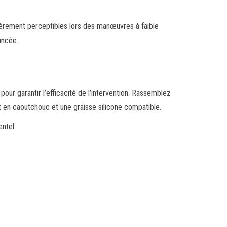
lièrement perceptibles lors des manœuvres à faible
ancée.
our garantir l’efficacité de l’intervention. Rassemblez
let en caoutchouc et une graisse silicone compatible.
entel