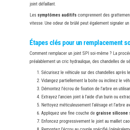
joint défaillant.
Les
symptômes auditifs
comprennent des grattements 
vitesse. Une odeur de brûlé peut également signaler un
Étapes clés pour un remplacement 
Comment remplacer un joint SPI soi-même ? La procé
préalablement un cric hydraulique, des chandelles de séc
Sécurisez le véhicule sur des chandelles après l
Vidangez partiellement la boite ou inclinez le véh
Démontez l’écrou de fixation de l’arbre en utilis
Extrayez l’ancien joint à l’aide d’un burin ou extr
Nettoyez méticuleusement l’alésage et l’arbre av
Appliquez une fine couche de
graisse silicone
s
Enfoncez progressivement le joint au maillet ca
Remontez l’écrou au couple spécifié (généraleme