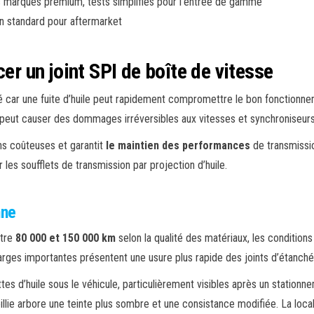
les marques premium, tests simplifiés pour l’entrée de gamme
an standard pour aftermarket
r un joint SPI de boîte de vitesse
é car une fuite d’huile peut rapidement compromettre le bon fonctionnem
 peut causer des dommages irréversibles aux vitesses et synchroniseurs
ons coûteuses et garantit
le maintien des performances
de transmissio
 soufflets de transmission par projection d’huile.
nne
ntre
80 000 et 150 000 km
selon la qualité des matériaux, les conditions 
ges importantes présentent une usure plus rapide des joints d’étanchéi
tes d’huile sous le véhicule, particulièrement visibles après un stationn
illie arbore une teinte plus sombre et une consistance modifiée. La local