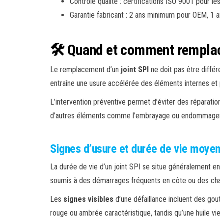
Contrôle qualité : certifications ISO 9001 pour 
Garantie fabricant : 2 ans minimum pour OEM, 1 
🛠️ Quand et comment remplace
Le remplacement d’un
joint SPI
ne doit pas être différ
entraîne une usure accélérée des éléments internes et
L’intervention préventive permet d’éviter des réparati
d’autres éléments comme l’embrayage ou endommager les
Signes d’usure et durée de vie moye
La durée de vie d’un joint SPI se situe généralement e
soumis à des démarrages fréquents en côte ou des char
Les
signes visibles
d’une défaillance incluent des gout
rouge ou ambrée caractéristique, tandis qu’une huile vie