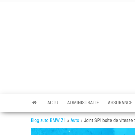
Skip
to
the
content
BMW
L'actualité
auto /
Z1
moto
ACTU
ADMINISTRATIF
ASSURANCE
Blog auto BMW Z1
»
Auto
»
Joint SPI boîte de vitesse